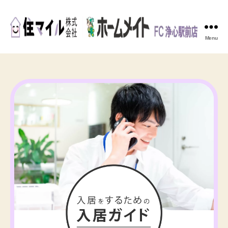
Menu
住
マ
イ
ル
株
式
会
社